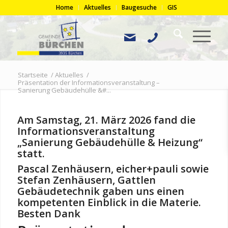
Home
Aktuelles
Baugesuche
GIS
Startseite
/
Aktuelles
/
Präsentation der Informationsveranstaltung –
Sanierung Gebäudehülle &#...
Am Samstag, 21. März 2026 fand die
Informationsveranstaltung
„Sanierung Gebäudehülle & Heizung“
statt.
Pascal Zenhäusern, eicher+pauli sowie
Stefan Zenhäusern, Gattlen
Gebäudetechnik gaben uns einen
kompetenten Einblick in die Materie.
Besten Dank