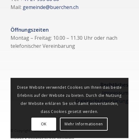
Mail:
gemeinde@buerchen.ch
Öffnungszeiten
Montag – Freitag: 10.00 – 11.30 Uhr oder nach
telefonischer Vereinbarung
Rechtliches
Diese Website verwendet Cookies um Ihnen das beste
Impressum
Erlebnis auf der Website zu bieten. Durch die Nutzung
Datenschutzerklärung
der Website erklären Sie sich damit einverstanden,
dass Cookies gesetzt werden.
OK
Mehr Informationen
© Copyright - Gemeinde Bürchen
created & powered by
BAR Informatik