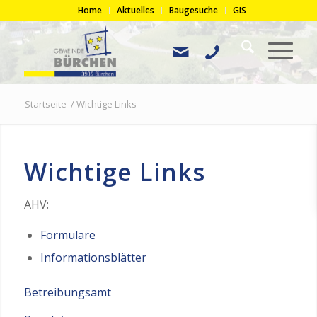
Home
Aktuelles
Baugesuche
GIS
Startseite
/
Wichtige Links
Wichtige Links
AHV:
Formulare
Informationsblätter
Betreibungsamt