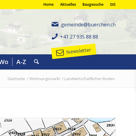
Home
Aktuelles
Baugesuche
GIS
gemeinde@buerchen.ch
+41 27 935 88 88
Newsletter
eWo
A-Z
Startseite
/
Wohnungsmarkt
/
Landwirtschaftlicher Boden