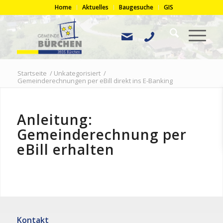
Home
Aktuelles
Baugesuche
GIS
Startseite
/
Unkategorisiert
/
Gemeinderechnungen per eBill direkt ins E-Banking
Anleitung:
Gemeinderechnung per
eBill erhalten
Kontakt