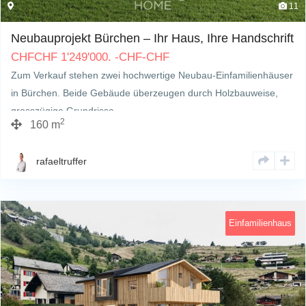
11
Neubauprojekt Bürchen – Ihr Haus, Ihre Handschrift
CHF
CHF
1'249'000.
-CHF
-
CHF
Zum Verkauf stehen zwei hochwertige Neubau-Einfamilienhäuser
in Bürchen. Beide Gebäude überzeugen durch Holzbauweise,
grosszügige Grundrisse…
2
160 m
rafaeltruffer
Einfamilienhaus