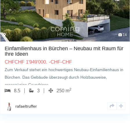
14
Einfamilienhaus in Bürchen – Neubau mit Raum für
Ihre Ideen
CHF
CHF
1'949'000.
-CHF
-
CHF
Zum Verkauf stehet ein hochwertiges Neubau-Einfamilienhaus in
Bürchen. Das Gebäude überzeugt durch Holzbauweise,
grosszügige Grundrisse…
2
8.5
3
250 m
rafaeltruffer