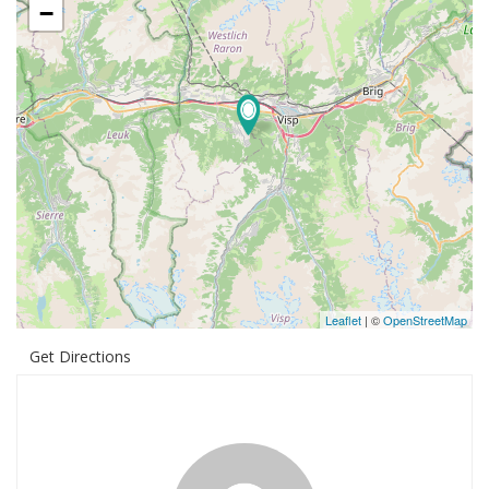
−
Leaflet
| ©
OpenStreetMap
Get Directions