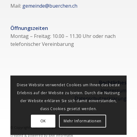
Mail:
gemeinde@buerchen.ch
Öffnungszeiten
Montag – Freitag: 10.00 – 11.30 Uhr oder nach
telefonischer Vereinbarung
Rechtliches
Diese Website verwendet Cookies um Ihnen das beste
Impressum
Erlebnis auf der Website zu bieten. Durch die Nutzung
Datenschutzerklärung
der Website erklären Sie sich damit einverstanden,
dass Cookies gesetzt werden.
OK
Mehr Informationen
© Copyright - Gemeinde Bürchen
created & powered by
BAR Informatik